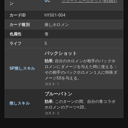
OC
スタートエールセット
(
hYS01
)
ン
カードID
hYS01-004
カード種別
推しホロメン
色属性
青
ライフ
5
バックショット
効果:
自分のホロメンが相手のバックホ
ロメンにダメージを与えた時に使える：
SP推しスキル
その相手のバックホロメン１人に特殊ダ
メージ50を与える。
コスト:
1
ブルーバトン
効果:
このターンの間、自分の青コラボ
推しスキル
ホロメンのアーツ+20。
コスト:
2