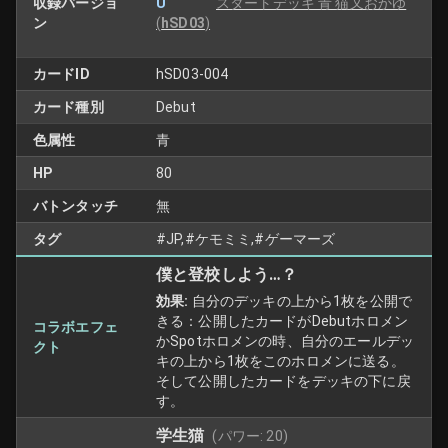
収録バージョ
U
スタートデッキ 青 猫又おかゆ
ン
(
hSD03
)
カードID
hSD03-004
カード種別
Debut
色属性
青
HP
80
バトンタッチ
無
タグ
#JP,#ケモミミ,#ゲーマーズ
僕と登校しよう…？
効果:
自分のデッキの上から1枚を公開で
きる：公開したカードがDebutホロメン
コラボエフェ
かSpotホロメンの時、自分のエールデッ
クト
キの上から1枚をこのホロメンに送る。
そして公開したカードをデッキの下に戻
す。
学生猫
(パワー:
20
)