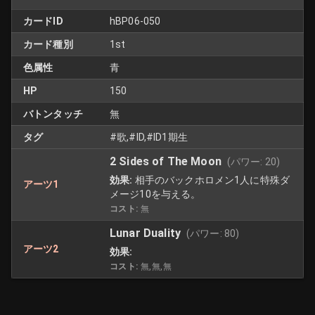
カードID
hBP06-050
カード種別
1st
色属性
青
HP
150
バトンタッチ
無
タグ
#歌,#ID,#ID1期生
2 Sides of The Moon
(パワー:
20
)
効果:
相手のバックホロメン1人に特殊ダ
アーツ1
メージ10を与える。
コスト:
無
Lunar Duality
(パワー:
80
)
アーツ2
効果:
コスト:
無,無,無