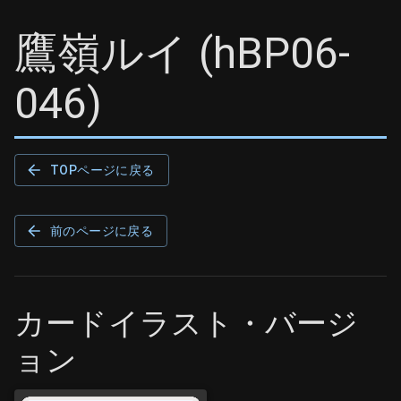
鷹嶺ルイ
(
hBP06-
046
)
TOPページに戻る
前のページに戻る
カードイラスト・バージ
ョン