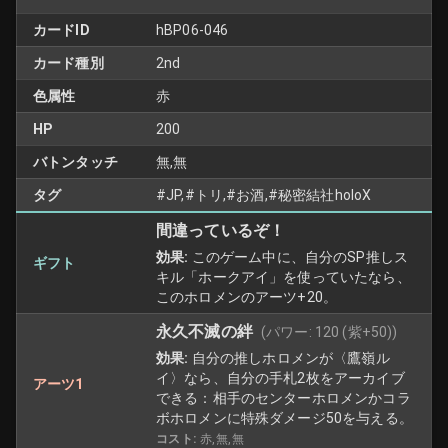
カードID
hBP06-046
カード種別
2nd
色属性
赤
HP
200
バトンタッチ
無,無
タグ
#JP,#トリ,#お酒,#秘密結社holoX
間違っているぞ！
効果:
このゲーム中に、自分のSP推しス
ギフト
キル「ホークアイ」を使っていたなら、
このホロメンのアーツ+20。
永久不滅の絆
(パワー:
120
(紫+50)
)
効果:
自分の推しホロメンが〈鷹嶺ル
イ〉なら、自分の手札2枚をアーカイブ
アーツ1
できる：相手のセンターホロメンかコラ
ボホロメンに特殊ダメージ50を与える。
コスト:
赤,無,無