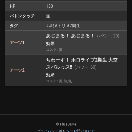
HP
130
バトンタッチ
無
タグ
#JP,#トリ,#2期生
あじまる！ あじまる！
(パワー:
20
)
アーツ1
効果:
コスト:
黄
ちわーす！ ホロライブ2期生 大空
スバルっス!!
(パワー:
60
)
アーツ2
効果:
コスト:
黄,無,無
© PlusDrive
プライバシーポリシー
お問い合わせ