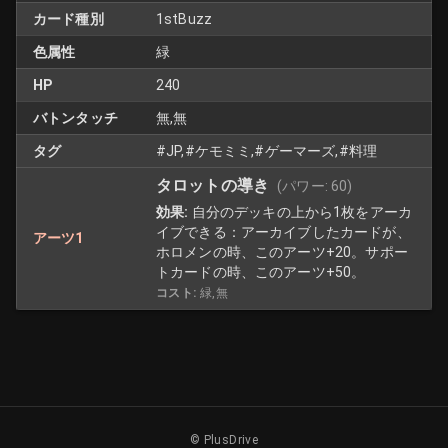
カード種別
1stBuzz
色属性
緑
HP
240
バトンタッチ
無,無
タグ
#JP,#ケモミミ,#ゲーマーズ,#料理
タロットの導き
(パワー:
60
)
効果:
自分のデッキの上から1枚をアーカ
イブできる：アーカイブしたカードが、
アーツ1
ホロメンの時、このアーツ+20。サポー
トカードの時、このアーツ+50。
コスト:
緑,無
© PlusDrive