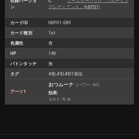
収録バージョ
C
ブースターパック「ブルーミン
ン
グレディアンス」
(
hBP01
)
カードID
hBP01-089
カード種別
1st
色属性
青
HP
140
バトンタッチ
無
タグ
#歌,#ID,#ID1期生
おつムーナ
(パワー:
60
)
アーツ1
効果:
コスト:
青,無