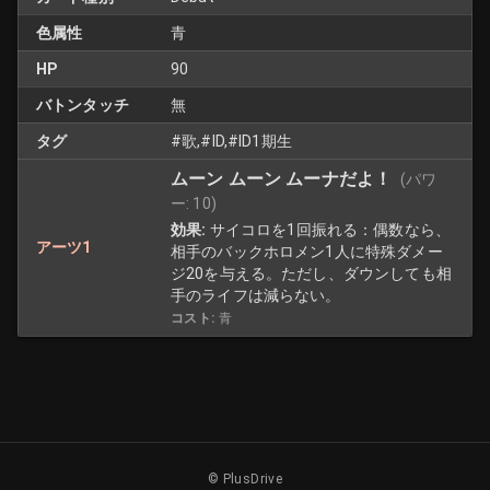
色属性
青
HP
90
バトンタッチ
無
タグ
#歌,#ID,#ID1期生
ムーン ムーン ムーナだよ！
(パワ
ー:
10
)
効果:
サイコロを1回振れる：偶数なら、
アーツ1
相手のバックホロメン1人に特殊ダメー
ジ20を与える。ただし、ダウンしても相
手のライフは減らない。
コスト:
青
© PlusDrive