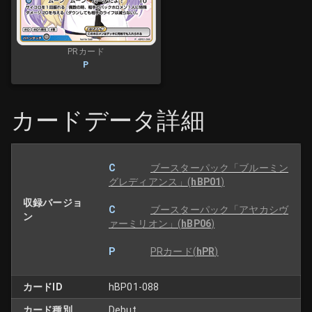
PRカード
P
カードデータ詳細
C
ブースターパック「ブルーミン
グレディアンス」
(
hBP01
)
収録バージョ
C
ブースターパック「アヤカシヴ
ン
ァーミリオン」
(
hBP06
)
P
PRカード
(
hPR
)
カードID
hBP01-088
カード種別
Debut