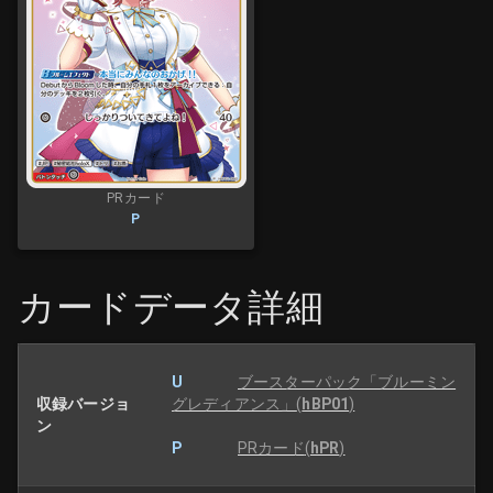
PRカード
P
カードデータ詳細
U
ブースターパック「ブルーミン
収録バージョ
グレディアンス」
(
hBP01
)
ン
P
PRカード
(
hPR
)