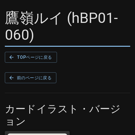
鷹嶺ルイ
(
hBP01-
060
)
TOPページに戻る
前のページに戻る
カードイラスト・バージ
ョン