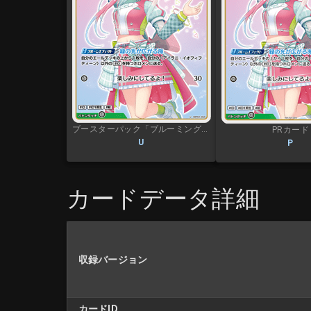
ブースターパック「ブルーミングレディアンス」
PRカード
U
P
カードデータ詳細
収録バージョン
カードID