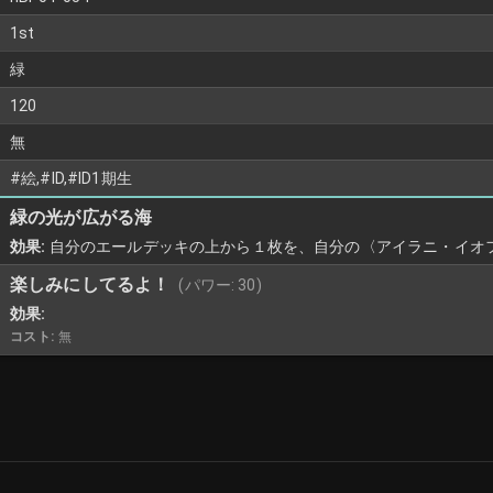
1st
緑
120
無
#絵,#ID,#ID1期生
緑の光が広がる海
効果:
自分のエールデッキの上から１枚を、自分の〈アイラニ・イオフ
楽しみにしてるよ！
(パワー:
30
)
効果:
コスト:
無