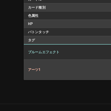
カード種別
色属性
HP
バトンタッチ
タグ
ブルームエフェクト
アーツ1