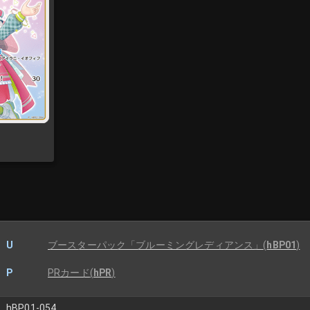
U
ブースターパック「ブルーミングレディアンス」
(
hBP01
)
P
PRカード
(
hPR
)
hBP01-054