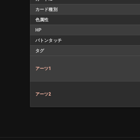
カード種別
色属性
HP
バトンタッチ
タグ
アーツ1
アーツ2