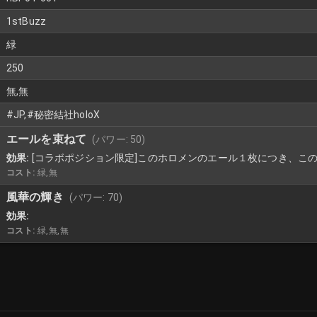
1stBuzz
緑
250
無,無
#JP,#秘密結社holoX
エールを束ねて
(パワー:
50
)
効果:
[コラボポジション限定]このホロメンのエール１枚につき、この
コスト:
緑,無
風華の輝き
(パワー:
70
)
効果:
コスト:
緑,無,無