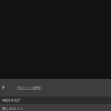
P
PRカード
(
hPR
)
hBD24-027
推しホロメン