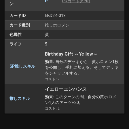
P
PRカード
(
hPR
)
ン
カードID
hBD24-018
カード種別
推しホロメン
色属性
黄
ライフ
5
Birthday Gift ～Yellow～
効果:
自分のデッキから、黄ホロメン1枚
SP推しスキル
を公開し、手札に加える。そしてデッキ
をシャッフルする。
コスト:
2
イエローエンハンス
効果:
このターンの間、自分の黄ホロメ
推しスキル
ン1人のアーツ+20。
コスト:
2