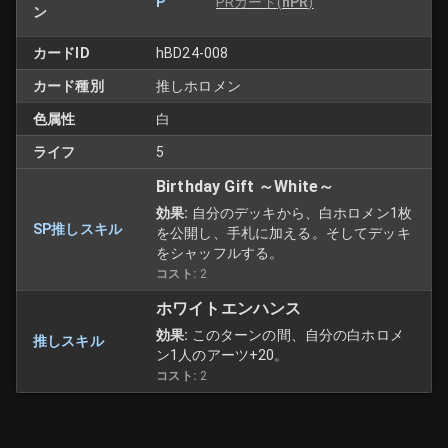
P
PRカード
(
hPR
)
ン
カードID
hBD24-008
カード種別
推しホロメン
色属性
白
ライフ
5
Birthday Gift ～White～
効果:
自分のデッキから、白ホロメン1枚
SP推しスキル
を公開し、手札に加える。そしてデッキ
をシャッフルする。
コスト:
2
ホワイトエンハンス
効果:
このターンの間、自分の白ホロメ
推しスキル
ン1人のアーツ+20。
コスト:
2